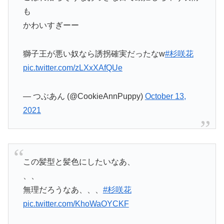
も
かわいすぎーー
獅子王が悪い奴なら誘拐確実だったなw
#杉咲花
pic.twitter.com/zLXxXAfQUe
— つぶあん (@CookieAnnPuppy)
October 13,
2021
この髪型と髪色にしたいなあ、
、、
無理だろうなあ、、、
#杉咲花
pic.twitter.com/KhoWaOYCKF