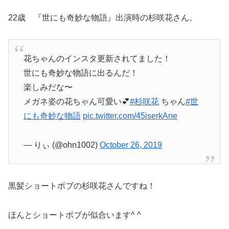
22歳 『世にも奇妙な物語』出演時の杉咲花さん。
花ちゃんのインスタ更新されてました！
世にも奇妙な物語に出るんだ！
楽しみだな〜
メガネ姿の花ちゃん可愛い💕
#杉咲花
ちゃん
#世
にも奇妙な物語
pic.twitter.com/45iserkAne
— りぃ (@ohn1002)
October 26, 2019
黒髪ショートボブの杉咲花さんですね！
ほんとショートボブが似合います^ ^