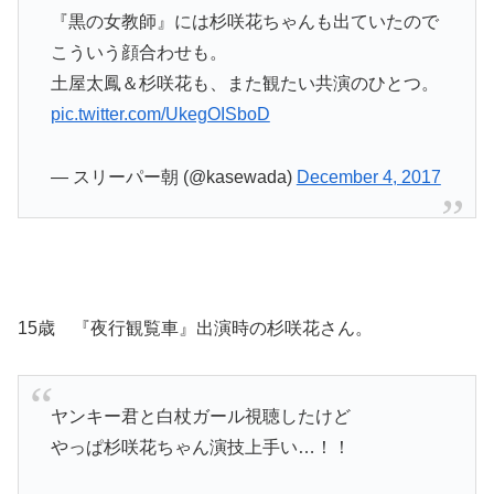
『黒の女教師』には杉咲花ちゃんも出ていたので
こういう顔合わせも。
土屋太鳳＆杉咲花も、また観たい共演のひとつ。
pic.twitter.com/UkegOISboD
— スリーパー朝 (@kasewada)
December 4, 2017
15歳 『夜行観覧車』出演時の杉咲花さん。
ヤンキー君と白杖ガール視聴したけど
やっぱ杉咲花ちゃん演技上手い…！！