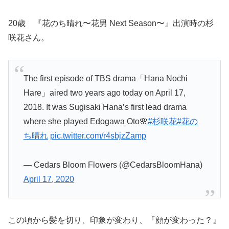
20歳 『花のち晴れ〜花男 Next Season〜』出演時の杉
咲花さん。
The first episode of TBS drama「Hana Nochi
Hare」aired two years ago today on April 17,
2018. It was Sugisaki Hana’s first lead drama
where she played Edogawa Oto🌸
#杉咲花
#花の
ち晴れ
pic.twitter.com/r4sbjzZamp
— Cedars Bloom Flowers (@CedarsBloomHana)
April 17, 2020
この頃から髪を切り、印象が変わり、『顔が変わった？』