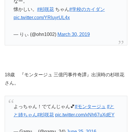
なー。
懐かしい。
#杉咲花
ちゃん
#学校のカイダン
pic.twitter.com/YRluyrUL4x
— りぃ (@ohn1002)
March 30, 2019
18歳 『モンタージュ 三億円事件奇譚』出演時の杉咲花
さん。
よっちゃん！でてんじゃん💕
#モンタージュ
#と
と姉ちゃん
#杉咲花
pic.twitter.com/xNh67uXdEY
— Gamu。 (@gamu_24)
June 25, 2016