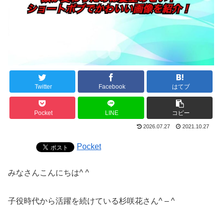
Twitter
Facebook
はてブ
Pocket
LINE
コピー
2026.07.27
2021.10.27
Pocket
みなさんこんにちは^ ^
子役時代から活躍を続けている杉咲花さん^ – ^