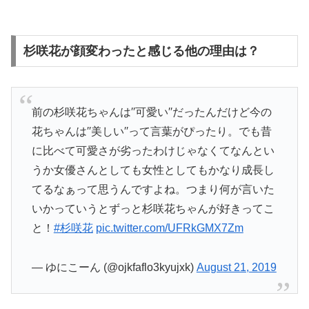
杉咲花が顔変わったと感じる他の理由は？
前の杉咲花ちゃんは′′可愛い′′だったんだけど今の
花ちゃんは′′美しい′′って言葉がぴったり。でも昔
に比べて可愛さが劣ったわけじゃなくてなんとい
うか女優さんとしても女性としてもかなり成長し
てるなぁって思うんですよね。つまり何が言いた
いかっていうとずっと杉咲花ちゃんが好きってこ
と！
#杉咲花
pic.twitter.com/UFRkGMX7Zm
— ゆにこーん (@ojkfaflo3kyujxk)
August 21, 2019