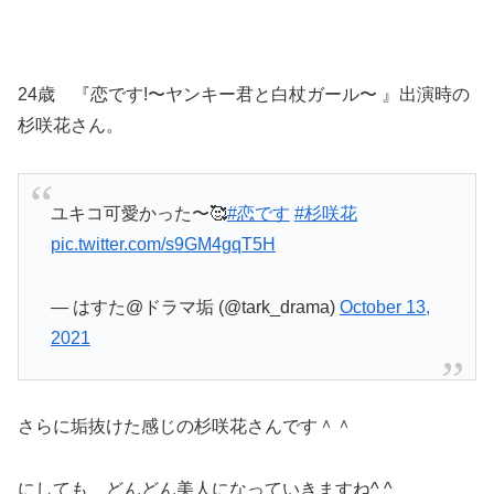
24歳 『恋です!〜ヤンキー君と白杖ガール〜 』出演時の
杉咲花さん。
ユキコ可愛かった〜🥰
#恋です
#杉咲花
pic.twitter.com/s9GM4gqT5H
— はすた@ドラマ垢 (@tark_drama)
October 13,
2021
さらに垢抜けた感じの杉咲花さんです＾＾
にしても、どんどん美人になっていきますね^ ^