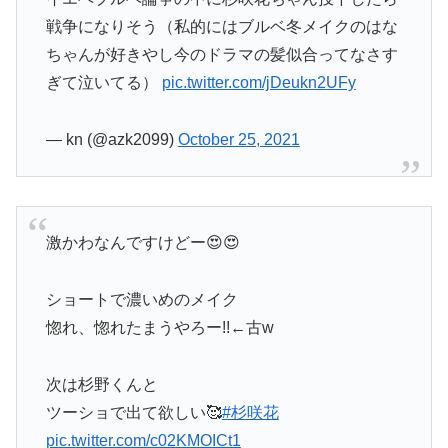
戦争になりそう（私的にはブルベ冬メイクのはな
ちゃんが好きやし今のドラマの髪似合ってなさす
ぎて泣いてる）
pic.twitter.com/jDeukn2UFy
— kn (@azk2099)
October 25, 2021
激かわなんですけどー😍😍
ショートで濃いめのメイク
惚れ、惚れたまうやろー!!←古w
次は杉野くんと
ツーショで出て欲しい🥰
#杉咲花
pic.twitter.com/c02KMOICt1