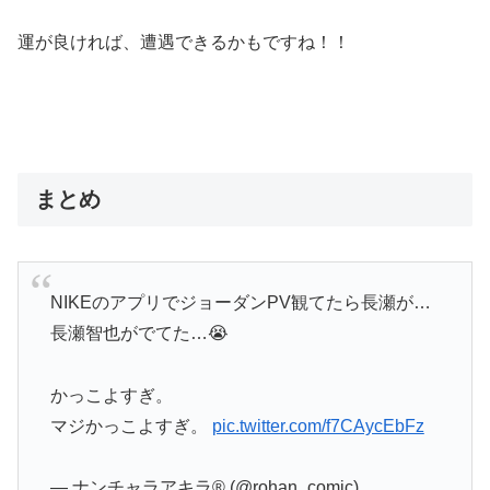
運が良ければ、遭遇できるかもですね！！
まとめ
NIKEのアプリでジョーダンPV観てたら長瀬が…
長瀬智也がでてた…😭
かっこよすぎ。
マジかっこよすぎ。
pic.twitter.com/f7CAycEbFz
— ナンチャラアキラ®︎ (@rohan_comic)