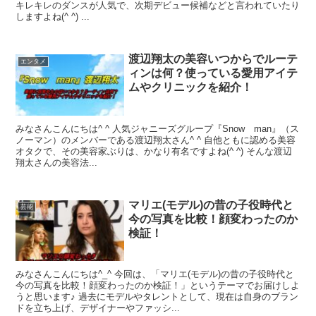
キレキレのダンスが人気で、次期デビュー候補などと言われていたり
しますよね(^ ^) ...
渡辺翔太の美容いつからでルーテ
エンタメ
ィンは何？使っている愛用アイテ
ムやクリニックを紹介！
みなさんこんにちは^ ^ 人気ジャニーズグループ『Snow man』（ス
ノーマン）のメンバーである渡辺翔太さん^ ^ 自他ともに認める美容
オタクで、その美容家ぶりは、かなり有名ですよね(^ ^) そんな渡辺
翔太さんの美容法...
マリエ(モデル)の昔の子役時代と
芸能
今の写真を比較！顔変わったのか
検証！
みなさんこんにちは^_^ 今回は、「マリエ(モデル)の昔の子役時代と
今の写真を比較！顔変わったのか検証！」というテーマでお届けしよ
うと思います♪ 過去にモデルやタレントとして、現在は自身のブラン
ドを立ち上げ、デザイナーやファッシ...