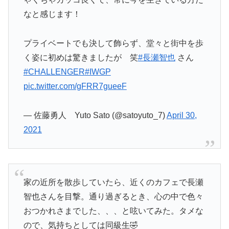
なと感じます！
プライベートでも決して飾らず、堂々と街中を歩
く姿に初めは驚きましたが 笑
#長瀬智也
さん
#CHALLENGER
#IWGP
pic.twitter.com/gFRR7gueeF
— 佐藤勇人 Yuto Sato (@satoyuto_7)
April 30,
2021
家の近所を散歩していたら、近くのカフェで長瀬
智也さんを目撃。通り過ぎるとき、心の中で色々
おつかれさまでした、、、と呟いてみた。タメな
ので、気持ちとしては同級生🤣