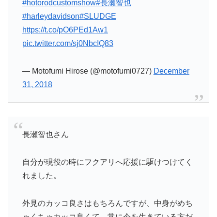
#hotorodcustomshow
#長瀬智也
#harleydavidson
#SLUDGE
https://t.co/pO6PEd1Aw1
pic.twitter.com/sj0NbcIQ83
— Motofumi Hirose (@motofumi0727)
December
31, 2018
長瀬智也さん
自分が現役の時にフクアリへ応援に駆けつけてく
れました。
外見のカッコ良さはもちろんですが、中身がめち
ゃくちゃカッコ良くて、常に今を生きている方だ