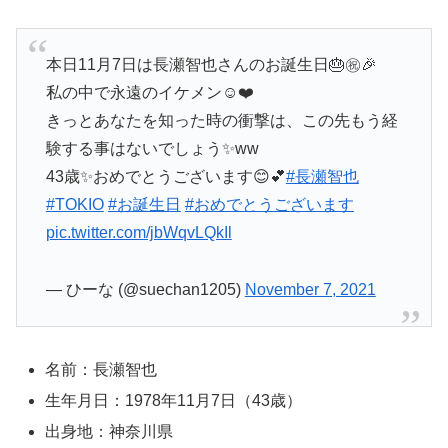
本日11月7日は長瀬智也さんのお誕生日🎂㊗️🎉
私の中で永遠のイケメン☺️❤️
きっとあなたを知った時の衝撃は、この先もう経
験する事はないでしょう✨ww
43歳✨おめでとうございます😊💕
#長瀬智也
#TOKIO
#お誕生日
#おめでとうございます
pic.twitter.com/jbWqvLQkIl
— ひーな (@suechan1205)
November 7, 2021
名前：長瀬智也
生年月日：1978年11月7日（43歳）
出身地：神奈川県