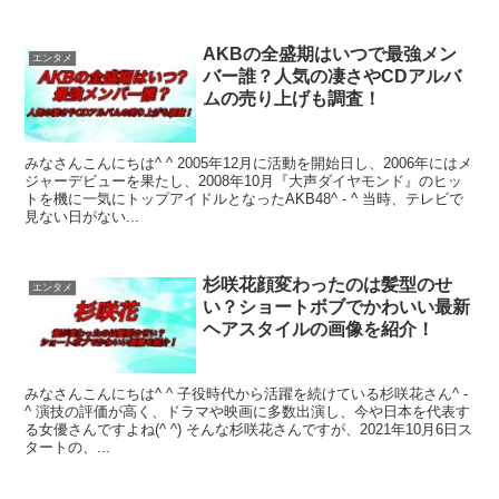
AKBの全盛期はいつで最強メン
エンタメ
バー誰？人気の凄さやCDアルバ
ムの売り上げも調査！
みなさんこんにちは^ ^ 2005年12月に活動を開始日し、2006年にはメ
ジャーデビューを果たし、2008年10月『大声ダイヤモンド』のヒッ
トを機に一気にトップアイドルとなったAKB48^ - ^ 当時、テレビで
見ない日がない...
杉咲花顔変わったのは髪型のせ
エンタメ
い？ショートボブでかわいい最新
ヘアスタイルの画像を紹介！
みなさんこんにちは^ ^ 子役時代から活躍を続けている杉咲花さん^ -
^ 演技の評価が高く、ドラマや映画に多数出演し、今や日本を代表す
る女優さんですよね(^ ^) そんな杉咲花さんですが、2021年10月6日ス
タートの、...