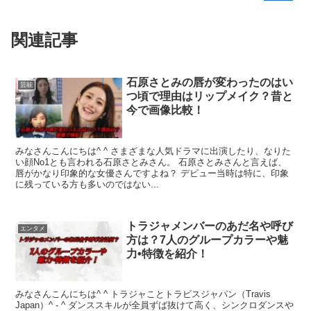
関連記事
石原さとみの唇が変わったのはい
芸能
つ頃で理由はリップメイク？昔と
今で画像比較！
みなさんこんにちは^ ^ さまざまな人気ドラマに出演したり、なりた
い顔No1とも言われる石原さとみさん。 石原さとみさんと言えば、
唇がかなり印象的な女優さんですよね？ デビュー当時は特に、印象
に残っている方も多いのではない...
トラジャメンバーのあだ名や呼び
エンタメ
方は？7人のグループカラーや魅
力•特徴を紹介！
みなさんこんにちは^ ^ トラジャことトラビスジャパン（Travis
Japan）^ - ^ ダンススキルが全員ずば抜けて高く、シンクロダンスや