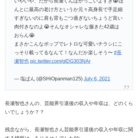
いやいや、だから長瀬くんはかっこいよすぎ😭ほ
んとに最高の老け方というか元々高身長で手足細
すぎないのに肩も背もごつ過ぎないちょうど良い
肉付きなのよ😭そんなオシャレな服きた42歳は
おらん😭
まさかこんなポップでレトロな可愛いチラシにこ
っそり載ってるなんて！なんだか楽しそう〜
#長
瀬智也
pic.twitter.com/gIDG303NAr
— 塩ぱん (@SHiOpanman125)
July 6, 2021
長瀬智也さんの、芸能界引退後の収入や年収は、どのくら
いでしょうか？？
残念ながら、長瀬智也さん芸能界引退後の収入や年収に関