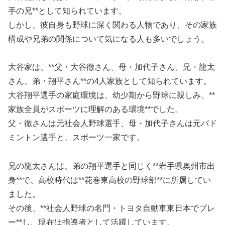
手の兄**として知られています。
しかし、彼自身も野球に深く関わる人物であり、その家族
構成や兄弟の関係について気になる人も多いでしょう。
大谷家は、**父・大谷徹さん、母・加代子さん、兄・龍太
さん、弟・翔平さん**の4人家族として知られています。
大谷翔平選手の家庭環境は、幼少期から野球に親しみ、**
家族全員がスポーツに理解のある環境**でした。
父・徹さんは元社会人野球選手、母・加代子さんは元バド
ミントン選手と、スポーツ一家です。
兄の龍太さんは、弟の翔平選手と同じく**岩手県奥州市出
身**で、高校時代は**花巻東高校の野球部**に所属してい
ました。
その後、**社会人野球の名門・トヨタ自動車東日本でプレ
ー**し、現在は指導者として活躍しています。