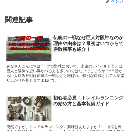
ケンジ
関連記事
伝統の一戦なぜ巨人対阪神なのか
スポーツ
理由や由来は？最初はいつからで
勝敗勝率も紹介！
みなさんこんにちは^ ^ プロ野球において、永遠のライバルと言えば
巨人と阪神を思い浮かべる方も多いのではないでしょうか？^ ^ 昔か
ら巨人対阪神戦は伝統の一戦などと呼ばれ、特別な対戦として大変盛
り上がりを見せますよね(^^) ...
初心者必見！トレイルランニング
スポーツ
の始め方と基本装備ガイド
突然ですが、トレイルランニングに興味はありますか？ 「山道を走