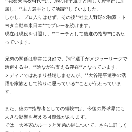
**花巻東高校時代**は、弟の翔平選手と同じく野球部に所
属し、**主力選手として活躍**していました。
しかし、プロ入りはせず、その後**社会人野球の強豪・ト
ヨタ自動車東日本**でプレーを続けます。
現在は現役を引退し、**コーチとして後進の指導**にあた
っています。
兄弟の関係は非常に良好で、翔平選手がメジャーリーグで
活躍する中、**陰ながら支える存在**となっています。
メディアではあまり登場しませんが、**大谷翔平選手の活
躍を家族として誇りに思っている**ことが伝わっていま
す。
また、彼の**指導者としての経験**は、今後の野球界にも
大きな影響を与える可能性があります。
では、大谷家のルーツと兄弟の絆について、さらに詳しく